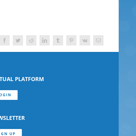
Facebook
Twitter
Reddit
LinkedIn
Tumblr
Pinterest
Vk
Email
RTUAL PLATFORM
OGIN
WSLETTER
IGN UP